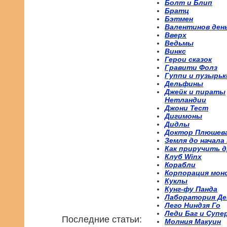
Болт и Блип
Братц
Бэтмен
Валентинов ден
Вверх
Ведьмы
Винкс
Герои сказок
Гравити Фолз
Гуппи и пузырьк
Дельфины
Джейк и пираты
Нетландии
Джони Тест
Дигимоны
Дидлы
Доктор Плюшев
Земля до начала
Как приручить д
Клуб Winx
Корабли
Корпорация мон
Куклы
Кунг-фу Панда
Лаборатория Де
Лего Ниндзя Го
Леди Баг и Супе
Последние статьи:
Молния Макуин