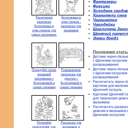
Фантазеры
Фиксики
Холодное сердце
Хранители снов
Распечатать
Белоснежка и
Чаггингтон
раскраски
семь гномов -
Чародейки
Белоснежка и
раскраски для
Шарлотта Земл
семь гномов для
мальчиков
Щенячий патрул
самых маленьких
Энгри бердз
Последние стать
Детские черно-белые
с Щенячим патрулем
раскрашивания
Детские черно-белые
Порадуйте своих
Развивающие
с Щенячим патрулем
малышей
раскраски для
раскрашивания
картинками с
девочек с
Распечатать черно-
Белоснежкой и
Белоснежкой и
картинки для мальчи
семью гномами
семью гномами
Щенячий патруль
Картинки Щенячий п
для творческих девоч
мальчиков
Распечатать раскрас
девочек и мальчиков 
Щенячим патрулем
Печатайте
Раскраски для
развлечение для
мальчиков и