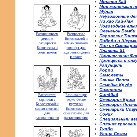
Монстр Хай
Моя маленькая п
Мулан
Неугомонные де
Ни хао Кай-Лан
Новогодние елки
Олененок Бэмби
Раскрашиваем
Раскраски с
Паровозик Тишк
детские
Белоснежкой и
Пибоди и Шерма
разукраски
семью гномами
Пин из Смешари
Белоснежка и
помогут для
Планета 51
семь гномов
подготовки детей
Приключения Фл
к школе
Принцесса и ляг
Рапунцель
Рорри
Самолеты
Свинка Пеппа
Семейка Крудс
Симпсоны
Синдбад
Распечатать
Развивающие
Смешарик Крош
картинки с
черно-белые
Белоснежкой и
картинки
Смешарик Лося
семью гномами
Белоснежка и
Смешарики Сову
для
семь гномов для
Соник
раскрашивания
раскрашивания
Специальный аг
Спящая красави
Турбо
Улица Сезам