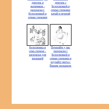
девочек и
девочек с
мальчиков -
Белоснежкой и
раскраски с
семью гномами
Белоснежкой и
качай и печатай
семью гномами
Белоснежка и
Печатайте у нас
семь гномов -
раскраски с
раскраски для
Белоснежкой и
малышей
семью гномами и
изучайте цвета с
Вашим малышом