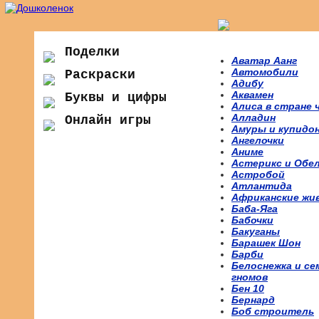
Поделки
Аватар Аанг
Автомобили
Раскраски
Адибу
Аквамен
Буквы и цифры
Алиса в стране 
Алладин
Онлайн игры
Амуры и купидо
Ангелочки
Аниме
Астерикс и Обе
Астробой
Атлантида
Африканские жи
Баба-Яга
Бабочки
Бакуганы
Барашек Шон
Барби
Белоснежка и се
гномов
Бен 10
Бернард
Боб строитель