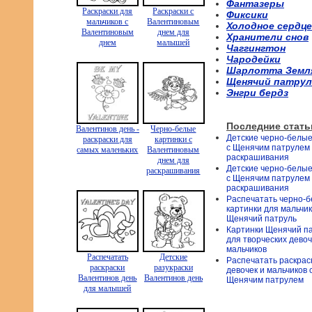
Фантазеры
Раскраски для
Раскраски с
Фиксики
мальчиков с
Валентиновым
Холодное сердце
Валентиновым
днем для
Хранители снов
днем
малышей
Чаггингтон
Чародейки
Шарлотта Земл
Щенячий патрул
Энгри бердз
Последние стать
Валентинов день -
Черно-белые
Детские черно-белые
раскраски для
картинки с
с Щенячим патрулем
самых маленьких
Валентиновым
раскрашивания
днем для
Детские черно-белые
раскрашивания
с Щенячим патрулем
раскрашивания
Распечатать черно-
картинки для мальчи
Щенячий патруль
Картинки Щенячий п
для творческих девоч
мальчиков
Распечатать
Детские
Распечатать раскрас
раскраски
разукраски
девочек и мальчиков 
Валентинов день
Валентинов день
Щенячим патрулем
для малышей