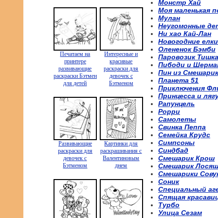
Монстр Хай
Моя маленькая п
Мулан
Неугомонные де
Ни хао Кай-Лан
Новогодние елки
Олененок Бэмби
Печатаем на
Интересные и
Паровозик Тишк
принтере
красивые
Пибоди и Шерма
развивающие
раскраски для
Пин из Смешари
раскраски Бэтмен
девочек с
Планета 51
для детей
Бэтменом
Приключения Фл
Принцесса и ляг
Рапунцель
Рорри
Самолеты
Свинка Пеппа
Семейка Крудс
Симпсоны
Развивающие
Картинки для
Синдбад
раскраски для
раскрашивания с
Смешарик Крош
девочек с
Валентиновым
Бэтменом
днем
Смешарик Лося
Смешарики Сову
Соник
Специальный аг
Спящая красави
Турбо
Улица Сезам