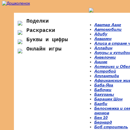
Поделки
Аватар Аанг
Автомобили
Раскраски
Адибу
Аквамен
Буквы и цифры
Алиса в стране 
Алладин
Онлайн игры
Амуры и купидо
Ангелочки
Аниме
Астерикс и Обе
Астробой
Атлантида
Африканские жи
Баба-Яга
Бабочки
Бакуганы
Барашек Шон
Барби
Белоснежка и се
гномов
Бен 10
Бернард
Боб строитель