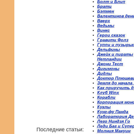
Болт и Блип
Братц
Бэтмен
Валентинов ден
Вверх
Ведьмы
Винкс
Герои сказок
Гравити Фолз
Гуппи и пузырьк
Дельфины
Джейк и пираты
Нетландии
Джони Тест
Дигимоны
Дидлы
Доктор Плюшев
Земля до начала
Как приручить д
Клуб Winx
Корабли
Корпорация мон
Куклы
Кунг-фу Панда
Лаборатория Де
Лего Ниндзя Го
Леди Баг и Супе
Последние статьи:
Молния Макуин