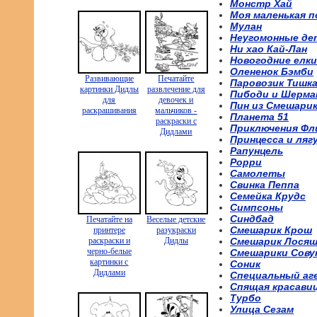
Монстр Хай
Моя маленькая п
Мулан
Неугомонные де
Ни хао Кай-Лан
Новогодние елки
Олененок Бэмби
Развивающие
Печатайте
Паровозик Тишк
картинки Дидлы
развлечение для
Пибоди и Шерма
для
девочек и
Пин из Смешари
раскрашивания
мальчиков -
Планета 51
раскраски с
Приключения Фл
Дидлами
Принцесса и ляг
Рапунцель
Рорри
Самолеты
Свинка Пеппа
Семейка Крудс
Симпсоны
Синдбад
Печатайте на
Веселые детские
Смешарик Крош
принтере
разукраски
раскраски и
Дидлы
Смешарик Лося
черно-белые
Смешарики Сову
картинки с
Соник
Дидлами
Специальный аг
Спящая красави
Турбо
Улица Сезам