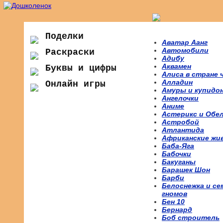
Поделки
Аватар Аанг
Автомобили
Раскраски
Адибу
Аквамен
Буквы и цифры
Алиса в стране 
Алладин
Онлайн игры
Амуры и купидо
Ангелочки
Аниме
Астерикс и Обе
Астробой
Атлантида
Африканские жи
Баба-Яга
Бабочки
Бакуганы
Барашек Шон
Барби
Белоснежка и се
гномов
Бен 10
Бернард
Боб строитель