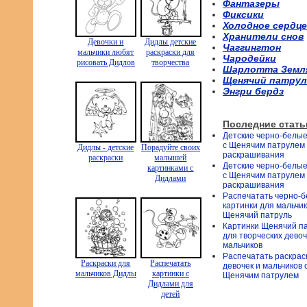
Фантазеры
Фиксики
Холодное сердце
Хранители снов
Девочки и
Дидлы детские
Чаггингтон
мальчики любят
раскраски для
Чародейки
рисовать Дидлов
творчества
Шарлотта Земл
Щенячий патрул
Энгри бердз
Последние стать
Детские черно-белые
с Щенячим патрулем
Дидлы - детские
Порадуйте своих
раскрашивания
раскраски
малышей
Детские черно-белые
картинками с
с Щенячим патрулем
Дидлами
раскрашивания
Распечатать черно-
картинки для мальчи
Щенячий патруль
Картинки Щенячий п
для творческих девоч
мальчиков
Распечатать раскрас
Раскраски для
Распечатать
девочек и мальчиков 
мальчиков Дидлы
картинки с
Щенячим патрулем
Дидлами для
детей