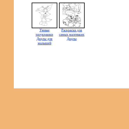
Умные
Раскраски для
разукрашки
самых маленьких
Дидлы для
Дидлы
малышей