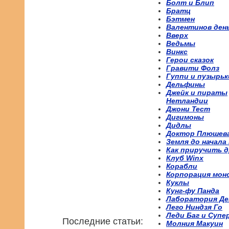
Болт и Блип
Братц
Бэтмен
Валентинов ден
Вверх
Ведьмы
Винкс
Герои сказок
Гравити Фолз
Гуппи и пузырьк
Дельфины
Джейк и пираты
Нетландии
Джони Тест
Дигимоны
Дидлы
Доктор Плюшев
Земля до начала
Как приручить д
Клуб Winx
Корабли
Корпорация мон
Куклы
Кунг-фу Панда
Лаборатория Де
Лего Ниндзя Го
Леди Баг и Супе
Последние статьи:
Молния Макуин