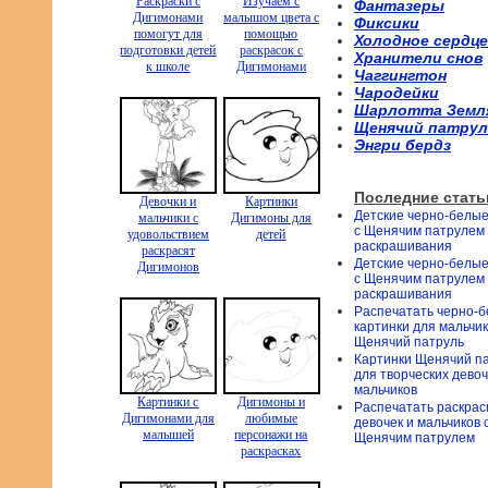
Раскраски с
Изучаем с
Фантазеры
Дигимонами
малышом цвета с
Фиксики
помогут для
помощью
Холодное сердце
подготовки детей
раскрасок с
Хранители снов
к школе
Дигимонами
Чаггингтон
Чародейки
Шарлотта Земл
Щенячий патрул
Энгри бердз
Последние стать
Девочки и
Картинки
Детские черно-белые
мальчики с
Дигимоны для
с Щенячим патрулем
удовольствием
детей
раскрашивания
раскрасят
Детские черно-белые
Дигимонов
с Щенячим патрулем
раскрашивания
Распечатать черно-
картинки для мальчи
Щенячий патруль
Картинки Щенячий п
для творческих девоч
мальчиков
Картинки с
Дигимоны и
Распечатать раскрас
Дигимонами для
любимые
девочек и мальчиков 
малышей
персонажи на
Щенячим патрулем
раскрасках