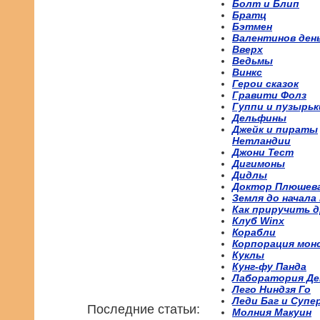
Болт и Блип
Братц
Бэтмен
Валентинов ден
Вверх
Ведьмы
Винкс
Герои сказок
Гравити Фолз
Гуппи и пузырьк
Дельфины
Джейк и пираты
Нетландии
Джони Тест
Дигимоны
Дидлы
Доктор Плюшев
Земля до начала
Как приручить д
Клуб Winx
Корабли
Корпорация мон
Куклы
Кунг-фу Панда
Лаборатория Де
Лего Ниндзя Го
Леди Баг и Супе
Последние статьи:
Молния Макуин