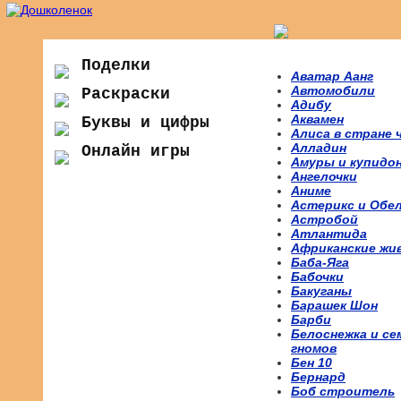
Поделки
Аватар Аанг
Автомобили
Раскраски
Адибу
Аквамен
Буквы и цифры
Алиса в стране 
Алладин
Онлайн игры
Амуры и купидо
Ангелочки
Аниме
Астерикс и Обе
Астробой
Атлантида
Африканские жи
Баба-Яга
Бабочки
Бакуганы
Барашек Шон
Барби
Белоснежка и се
гномов
Бен 10
Бернард
Боб строитель