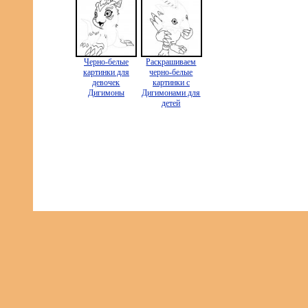
Черно-белые
Раскрашиваем
картинки для
черно-белые
девочек
картинки с
Дигимоны
Дигимонами для
детей