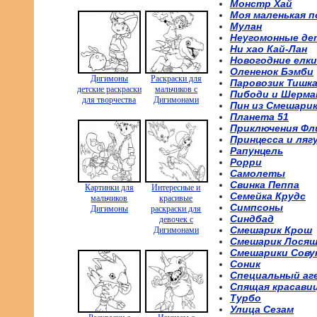
Монстр Хай
Моя маленькая п
Мулан
Неугомонные де
Ни хао Кай-Лан
Новогодние елки
Олененок Бэмби
Дигимоны
Раскраски для
Паровозик Тишк
детские раскраски
мальчиков с
Пибоди и Шерма
для творчества
Дигимонами
Пин из Смешари
Планета 51
Приключения Фл
Принцесса и ляг
Рапунцель
Рорри
Самолеты
Свинка Пеппа
Картинки для
Интересные и
Семейка Крудс
мальчиков
красивые
Симпсоны
Дигимоны
раскраски для
Синдбад
девочек с
Смешарик Крош
Дигимонами
Смешарик Лося
Смешарики Сову
Соник
Специальный аг
Спящая красави
Турбо
Улица Сезам