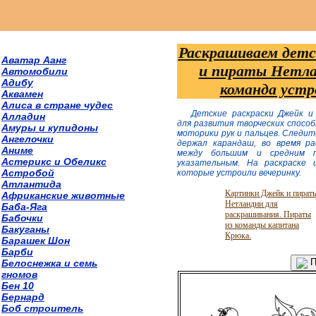
Раскрашиваем детс
Аватар Аанг
и пираты Нетла
Автомобили
Адибу
команда устр
Аквамен
Алиса в стране чудес
Детские раскраски Джейк 
Алладин
для развития творческих спосо
Амуры и купидоны
моторики рук и пальцев. Следит
Ангелочки
держал карандаш, во время ра
Аниме
между большим и средним п
Астерикс и Обеликс
указательным. На раскраске 
Астробой
которые устроили вечеринку.
Атлантида
Картинки Джейк и пират
Африканские животные
Нетландии для
Баба-Яга
раскрашивания. Пираты
Бабочки
из команды капитана
Бакуганы
Крюка.
Барашек Шон
Барби
П
Белоснежка и семь
гномов
Бен 10
Бернард
Боб строитель