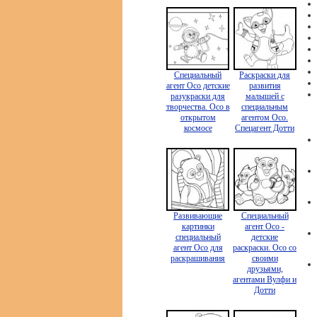
Специальный
Раскраски для
агент Осо детские
развития
разукраски для
малышей с
творчества. Осо в
специальным
открытом
агентом Осо.
космосе
Спецагент Дотти
Развивающие
Специальный
картинки
агент Осо -
специальный
детские
агент Осо для
раскраски. Осо со
раскрашивания
своими
друзьями,
агентами Вулфи и
Дотти