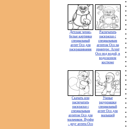
Детские черно-
Распечатать
белые картинки
раскраски с
специальный
специальным
агент Осо для
агентом Осо на
раскрашивания
принтере. Агент
Осо под водой, в
водолазном
костюме
Скачать или
Умные
распечатать
разукрашки
раскраски с
специальный
специальным
агент Осо для
агентом Осо для
малышей
мальчиков. Вулфи
- друг агента Осо