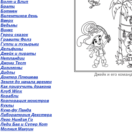
Болт и Блип
Братц
Бэтмен
Валентинов день
Вверх
Ведьмы
Винкс
Герои сказок
Гравити Фолз
Гуппи и пузырьки
Дельфины
Джейк и пираты
Нетландии
Джони Тест
Дигимоны
Дидлы
Джейк и его коман
Доктор Плюшева
Земля до начала времен
Как приручить дракона
Клуб Winx
Корабли
Корпорация монстров
Куклы
Кунг-фу Панда
Лаборатория Декстера
Лего Ниндзя Го
Леди Баг и Супер Кот
Молния Макуин