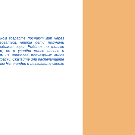
ьном возрасте познают мир через
зоваться, чтобы дети получили
любимые игры. Ребёнок не только
гр, но и узнаёт много нового и
им из наиболее популярных видов
краски. Скачайте или распечатайте
аты Нетландии и развивайте своего