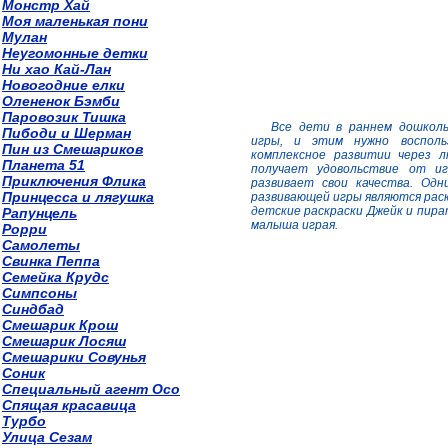
Монстр Хай
Моя маленькая пони
Мулан
Неугомонные детки
Ни хао Кай-Лан
Новогодние елки
Олененок Бэмби
Паровозик Тишка
Все дети в раннем дошкол
Пибоди и Шерман
игры, и этим нужно восполь
Пин из Смешариков
комплексное развитии через 
Планета 51
получает удовольствие от и
Приключения Флика
развивает свои качества. Одн
Принцесса и лягушка
развивающей игры являются рас
детские раскраски Джейк и пир
Рапунцель
малыша играя.
Рорри
Самолеты
Свинка Пеппа
Семейка Крудс
Симпсоны
Синдбад
Смешарик Крош
Смешарик Лосяш
Смешарики Совунья
Соник
Специальный агент Осо
Спящая красавица
Турбо
Улица Сезам