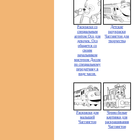
Раскраски со
Детские
специальным
разукраски
агентом Осо для
Чаггингтон для
девочек. Осо
творчества
общается со
своим
начальником
мистером Досом
по специальному
передатчику в
виде часов.
Раскраски для
Черно-белые
малышей
картинки для
Чаггингтон
раскрашивания
Чаггингтон