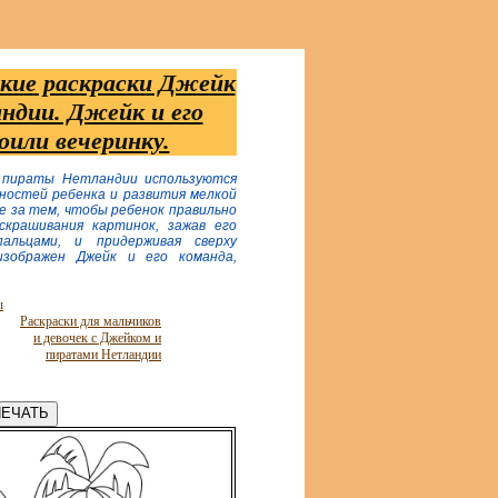
кие раскраски Джейк
ндии. Джейк и его
оили вечеринку.
и пираты Нетландии используются
бностей ребенка и развития мелкой
е за тем, чтобы ребенок правильно
скрашивания картинок, зажав его
альцами, и придерживая сверху
изображен Джейк и его команда,
ы
Раскраски для мальчиков
и девочек с Джейком и
пиратами Нетландии
ЕЧАТЬ