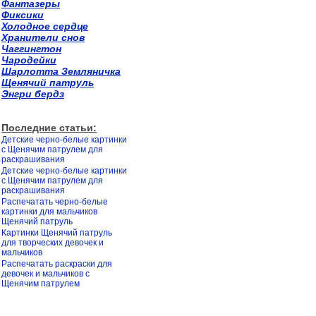
Фантазеры
Фиксики
Холодное сердце
Хранители снов
Чаггингтон
Чародейки
Шарлотта Земляничка
Щенячий патруль
Энгри бердз
Последние статьи:
Детские черно-белые картинки
с Щенячим патрулем для
раскрашивания
Детские черно-белые картинки
с Щенячим патрулем для
раскрашивания
Распечатать черно-белые
картинки для мальчиков
Щенячий патруль
Картинки Щенячий патруль
для творческих девочек и
мальчиков
Распечатать раскраски для
девочек и мальчиков с
Щенячим патрулем