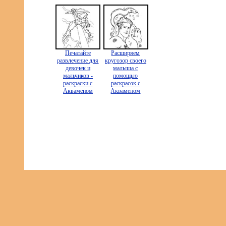
Печатайте
Расширяем
развлечение для
кругозор своего
девочек и
малыша с
мальчиков -
помощью
раскраски с
раскрасок с
Акваменом
Акваменом