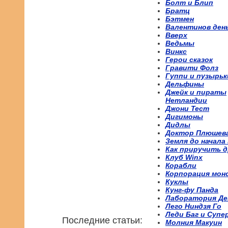
Болт и Блип
Братц
Бэтмен
Валентинов ден
Вверх
Ведьмы
Винкс
Герои сказок
Гравити Фолз
Гуппи и пузырьк
Дельфины
Джейк и пираты
Нетландии
Джони Тест
Дигимоны
Дидлы
Доктор Плюшев
Земля до начала
Как приручить д
Клуб Winx
Корабли
Корпорация мон
Куклы
Кунг-фу Панда
Лаборатория Де
Лего Ниндзя Го
Леди Баг и Супе
Последние статьи:
Молния Макуин