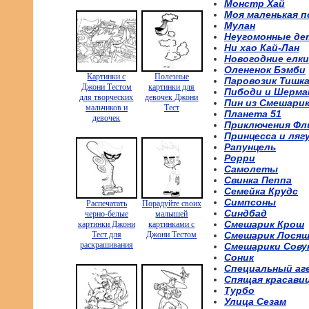
Монстр Хай
Моя маленькая п
Мулан
Неугомонные де
Ни хао Кай-Лан
Новогодние елки
Олененок Бэмби
Картинки с
Полезные
Паровозик Тишк
Джони Тестом
картинки для
Пибоди и Шерма
для творческих
девочек Джони
Пин из Смешари
мальчиков и
Тест
Планета 51
девочек
Приключения Фл
Принцесса и ляг
Рапунцель
Рорри
Самолеты
Свинка Пеппа
Семейка Крудс
Симпсоны
Распечатать
Порадуйте своих
Синдбад
черно-белые
малышей
Смешарик Крош
картинки Джони
картинками с
Тест для
Джони Тестом
Смешарик Лося
раскрашивания
Смешарики Сову
Соник
Специальный аг
Спящая красави
Турбо
Улица Сезам