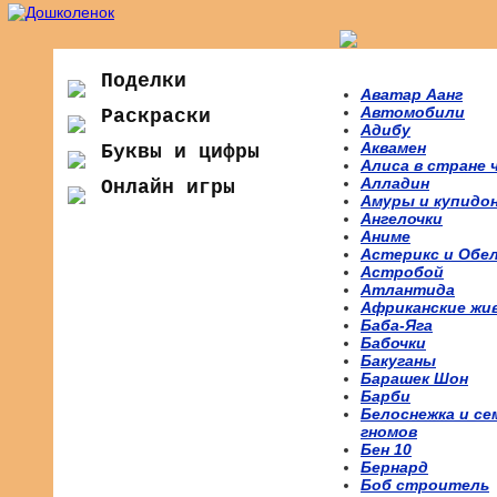
Поделки
Аватар Аанг
Автомобили
Раскраски
Адибу
Аквамен
Буквы и цифры
Алиса в стране 
Алладин
Онлайн игры
Амуры и купидо
Ангелочки
Аниме
Астерикс и Обе
Астробой
Атлантида
Африканские жи
Баба-Яга
Бабочки
Бакуганы
Барашек Шон
Барби
Белоснежка и се
гномов
Бен 10
Бернард
Боб строитель