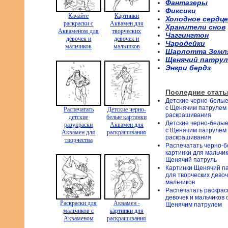
Фантазеры
Фиксики
Качайте
Картинки
Холодное сердце
раскраски с
Аквамен для
Хранители снов
Акваменом для
творческих
Чаггингтон
девочек и
девочек и
Чародейки
мальчиков
мальчиков
Шарлотта Земл
Щенячий патрул
Энгри бердз
Последние стать
Детские черно-белые
с Щенячим патрулем
Распечатать
Детские черно-
раскрашивания
детские
белые картинки
Детские черно-белые
разукраски
Аквамен для
с Щенячим патрулем
Аквамен для
раскрашивания
раскрашивания
творчества
Распечатать черно-
картинки для мальчи
Щенячий патруль
Картинки Щенячий п
для творческих девоч
мальчиков
Распечатать раскрас
девочек и мальчиков 
Раскраски для
Аквамен -
Щенячим патрулем
мальчиков с
картинки для
Акваменом
раскрашивания