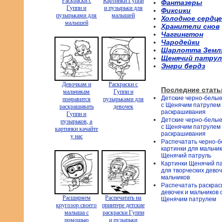
Раскраски с
Картинки Гуппи
Фантазеры
Гуппи и
и пузырьки для
Фиксики
пузырьками для
малышей
Холодное сердце
малышей
Хранители снов
Чаггингтон
Чародейки
Шарлотта Земл
Щенячий патрул
Энгри бердз
Девочкам и
Раскраски с
Последние стать
мальчикам
Гуппи и
Детские черно-белые
понравится
пузырьками для
с Щенячим патрулем
раскрашивать
девочек
раскрашивания
Гуппи и
Детские черно-белые
пузырьков, а
с Щенячим патрулем
картинки качайте
раскрашивания
у нас
Распечатать черно-
картинки для мальчи
Щенячий патруль
Картинки Щенячий п
для творческих девоч
мальчиков
Распечатать раскрас
девочек и мальчиков 
Расширяем
Распечатать на
Щенячим патрулем
кругозор своего
принтере детские
малыша с
раскраски Гуппи
помощью
и пузырьки