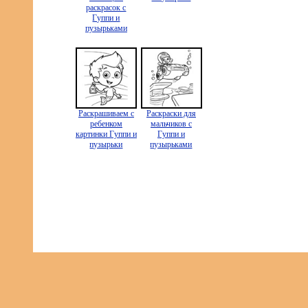
раскрасок с
Гуппи и
пузырьками
Раскрашиваем с
Раскраски для
ребенком
мальчиков с
картинки Гуппи и
Гуппи и
пузырьки
пузырьками