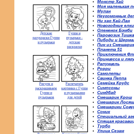
Монстр Хай
Моя маленькая п
Мулан
Неугомонные де
Ни хао Кай-Лан
Новогодние елки
Олененок Бэмби
Детские
Гуппи и
Паровозик Тишк
разукраски Гуппи
пузырьки -
Пибоди и Шерма
и пузырьки
детские
Пин из Смешари
раскраски
Планета 51
Приключения Фл
Принцесса и ляг
Рапунцель
Рорри
Самолеты
Свинка Пеппа
Семейка Крудс
Рисуем и
Распечатать
Симпсоны
раскрашиваем
картинки с Гуппи
Синдбад
Гуппи и
и пузырьками
Смешарик Крош
пузырьков
для детей
Смешарик Лося
Смешарики Сову
Соник
Специальный аг
Спящая красави
Турбо
Улица Сезам