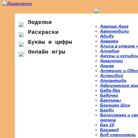
Поделки
Аватар Аанг
Автомобили
Раскраски
Адибу
Аквамен
Буквы и цифры
Алиса в стране 
Алладин
Онлайн игры
Амуры и купидо
Ангелочки
Аниме
Астерикс и Обе
Астробой
Атлантида
Африканские жи
Баба-Яга
Бабочки
Бакуганы
Барашек Шон
Барби
Белоснежка и се
гномов
Бен 10
Бернард
Боб строитель