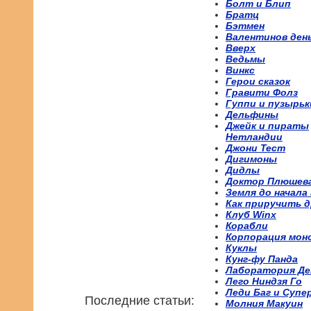
Болт и Блип
Братц
Бэтмен
Валентинов ден
Вверх
Ведьмы
Винкс
Герои сказок
Гравити Фолз
Гуппи и пузырьк
Дельфины
Джейк и пираты
Нетландии
Джони Тест
Дигимоны
Дидлы
Доктор Плюшев
Земля до начала
Как приручить д
Клуб Winx
Корабли
Корпорация мон
Куклы
Кунг-фу Панда
Лаборатория Де
Лего Ниндзя Го
Леди Баг и Супе
Последние статьи:
Молния Макуин