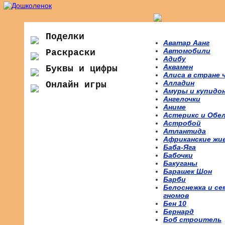
Поделки
Аватар Аанг
Автомобили
Раскраски
Адибу
Аквамен
Буквы и цифры
Алиса в стране 
Алладин
Онлайн игры
Амуры и купидо
Ангелочки
Аниме
Астерикс и Обе
Астробой
Атлантида
Африканские жи
Баба-Яга
Бабочки
Бакуганы
Барашек Шон
Барби
Белоснежка и се
гномов
Бен 10
Бернард
Боб строитель