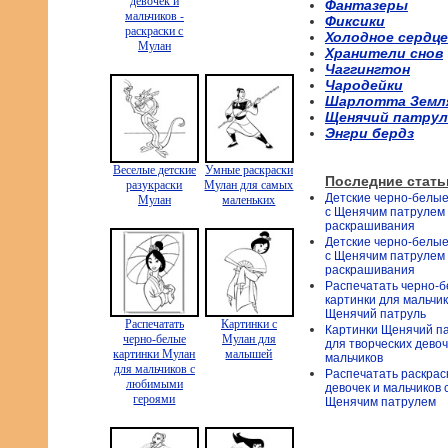
девочек и
Фантазеры
мальчиков -
Фиксики
раскраски с
Холодное сердце
Мулан
Хранители снов
Чаггингтон
Чародейки
Шарлотта Земл
Щенячий патрул
Энгри бердз
Веселые детские
Умные раскраски
Последние стать
разукраски
Мулан для самых
Детские черно-белые
Мулан
маленьких
с Щенячим патрулем
раскрашивания
Детские черно-белые
с Щенячим патрулем
раскрашивания
Распечатать черно-
картинки для мальчи
Щенячий патруль
Распечатать
Картинки с
Картинки Щенячий п
черно-белые
Мулан для
для творческих девоч
картинки Мулан
малышей
мальчиков
для мальчиков с
Распечатать раскрас
любимыми
девочек и мальчиков 
героями
Щенячим патрулем