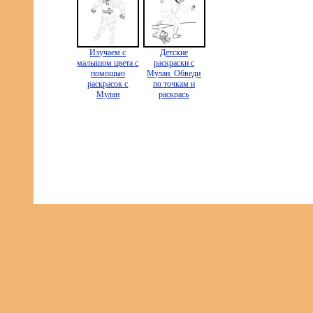
Изучаем с
Детские
малышом цвета с
раскраски с
помощью
Мулан. Обведи
раскрасок с
по точкам и
Мулан
раскрась