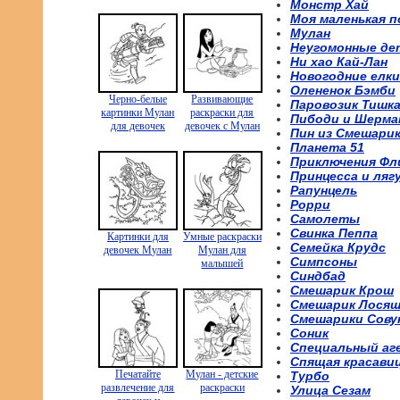
Монстр Хай
Моя маленькая п
Мулан
Неугомонные де
Ни хао Кай-Лан
Новогодние елки
Олененок Бэмби
Черно-белые
Развивающие
Паровозик Тишк
картинки Мулан
раскраски для
Пибоди и Шерма
для девочек
девочек с Мулан
Пин из Смешари
Планета 51
Приключения Фл
Принцесса и ляг
Рапунцель
Рорри
Самолеты
Свинка Пеппа
Картинки для
Умные раскраски
Семейка Крудс
девочек Мулан
Мулан для
Симпсоны
малышей
Синдбад
Смешарик Крош
Смешарик Лося
Смешарики Сову
Соник
Специальный аг
Спящая красави
Печатайте
Мулан - детские
Турбо
развлечение для
раскраски
Улица Сезам