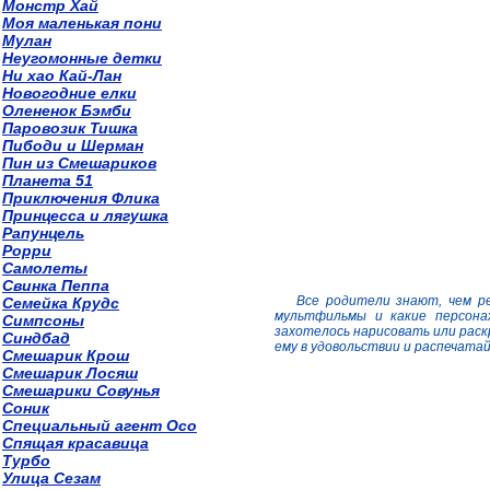
Монстр Хай
Моя маленькая пони
Мулан
Неугомонные детки
Ни хао Кай-Лан
Новогодние елки
Олененок Бэмби
Паровозик Тишка
Пибоди и Шерман
Пин из Смешариков
Планета 51
Приключения Флика
Принцесса и лягушка
Рапунцель
Рорри
Самолеты
Свинка Пеппа
Все родители знают, чем р
Семейка Крудс
мультфильмы и какие персона
Симпсоны
захотелось нарисовать или рас
Синдбад
ему в удовольствии и распечата
Смешарик Крош
Смешарик Лосяш
Смешарики Совунья
Соник
Специальный агент Осо
Спящая красавица
Турбо
Улица Сезам