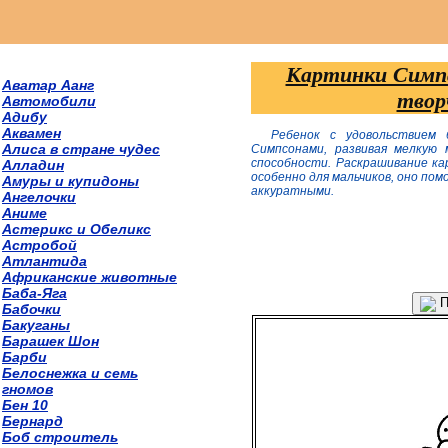
Картинки Симпс
Аватар Аанг
твор
Автомобили
Адибу
Аквамен
Ребенок с удовольствием 
Алиса в стране чудес
Симпсонами, развивая мелкую 
способности. Раскрашивание ка
Алладин
особенно для мальчиков, оно по
Амуры и купидоны
аккуратными.
Ангелочки
Аниме
Астерикс и Обеликс
Астробой
Атлантида
Африканские животные
Баба-Яга
П
Бабочки
Бакуганы
Барашек Шон
Барби
Белоснежка и семь
гномов
Бен 10
Бернард
Боб строитель