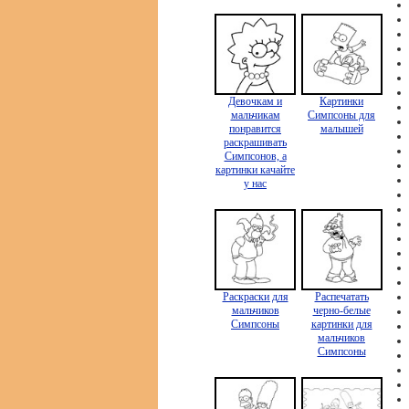
Девочкам и
Картинки
мальчикам
Симпсоны для
понравится
малышей
раскрашивать
Симпсонов, а
картинки качайте
у нас
Раскраски для
Распечатать
мальчиков
черно-белые
Симпсоны
картинки для
мальчиков
Симпсоны