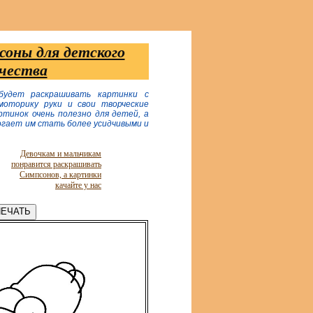
оны для детского
чества
будет раскрашивать картинки с
моторику руки и свои творческие
ртинок очень полезно для детей, а
могает им стать более усидчивыми и
Девочкам и мальчикам
понравится раскрашивать
Симпсонов, а картинки
качайте у нас
ЕЧАТЬ