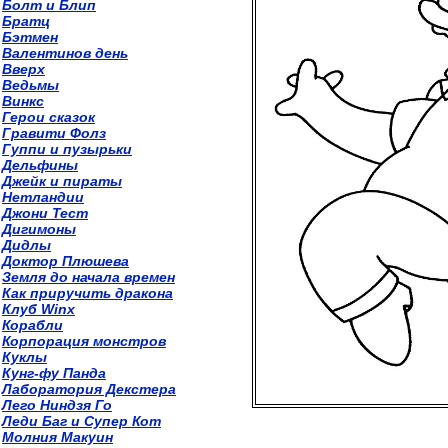
Болт и Блип
Братц
Бэтмен
Валентинов день
Вверх
Ведьмы
Винкс
Герои сказок
Гравити Фолз
Гуппи и пузырьки
Дельфины
Джейк и пираты
Нетландии
Джони Тест
Дигимоны
Дидлы
Доктор Плюшева
Земля до начала времен
Как приручить дракона
Клуб Winx
Корабли
Корпорация монстров
Куклы
Кунг-фу Панда
Лаборатория Декстера
Лего Ниндзя Го
Леди Баг и Супер Кот
Молния Макуин