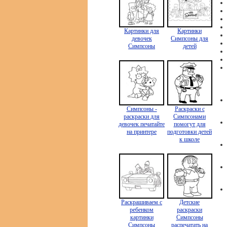
Картинки для
Картинки
девочек
Симпсоны для
Симпсоны
детей
Симпсоны -
Раскраски с
раскраски для
Симпсонами
девочек печатайте
помогут для
на принтере
подготовки детей
к школе
Раскрашиваем с
Детские
ребенком
раскраски
картинки
Симпсоны
Симпсоны
распечатать на