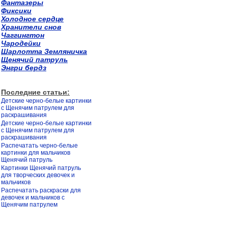
Фантазеры
Фиксики
Холодное сердце
Хранители снов
Чаггингтон
Чародейки
Шарлотта Земляничка
Щенячий патруль
Энгри бердз
Последние статьи:
Детские черно-белые картинки
с Щенячим патрулем для
раскрашивания
Детские черно-белые картинки
с Щенячим патрулем для
раскрашивания
Распечатать черно-белые
картинки для мальчиков
Щенячий патруль
Картинки Щенячий патруль
для творческих девочек и
мальчиков
Распечатать раскраски для
девочек и мальчиков с
Щенячим патрулем