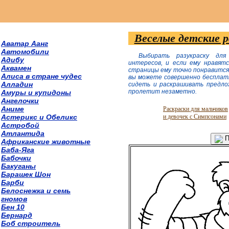
Веселые детские 
Аватар Аанг
Автомобили
Выбирать разукраску для
Адибу
интересов, и если ему нравят
Аквамен
страницы ему точно понравится
Алиса в стране чудес
вы можете совершенно бесплатн
Алладин
сидеть и раскрашивать предло
пролетит незаметно.
Амуры и купидоны
Ангелочки
Аниме
Раскраски для мальчиков
Астерикс и Обеликс
и девочек с Симпсонами
Астробой
Атлантида
П
Африканские животные
Баба-Яга
Бабочки
Бакуганы
Барашек Шон
Барби
Белоснежка и семь
гномов
Бен 10
Бернард
Боб строитель