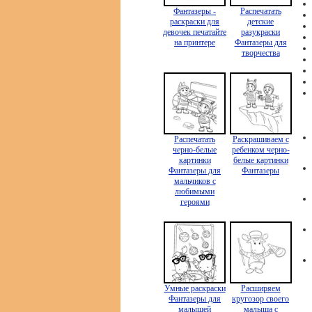
Фантазеры -
Распечатать
раскраски для
детские
девочек печатайте
разукраски
на принтере
Фантазеры для
творчества
Распечатать
Раскрашиваем с
черно-белые
ребенком черно-
картинки
белые картинки
Фантазеры для
Фантазеры
мальчиков с
любимыми
героями
Умные раскраски
Расширяем
Фантазеры для
кругозор своего
малышей
малыша с