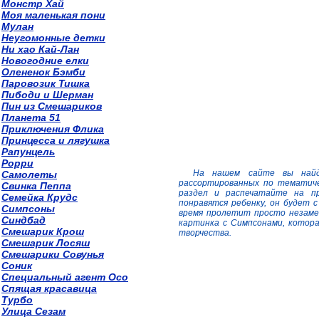
Монстр Хай
Моя маленькая пони
Мулан
Неугомонные детки
Ни хао Кай-Лан
Новогодние елки
Олененок Бэмби
Паровозик Тишка
Пибоди и Шерман
Пин из Смешариков
Планета 51
Приключения Флика
Принцесса и лягушка
Рапунцель
Рорри
На нашем сайте вы найде
Самолеты
рассортированных по тематич
Свинка Пеппа
раздел и распечатайте на п
Семейка Крудс
понравятся ребенку, он будет 
Симпсоны
время пролетит просто незаме
Синдбад
картинка с Симпсонами, котор
Смешарик Крош
творчества.
Смешарик Лосяш
Смешарики Совунья
Соник
Специальный агент Осо
Спящая красавица
Турбо
Улица Сезам