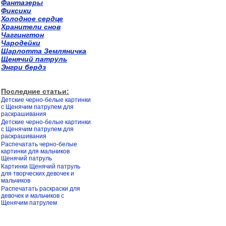
Фантазеры
Фиксики
Холодное сердце
Хранители снов
Чаггингтон
Чародейки
Шарлотта Земляничка
Щенячий патруль
Энгри бердз
Последние статьи:
Детские черно-белые картинки
с Щенячим патрулем для
раскрашивания
Детские черно-белые картинки
с Щенячим патрулем для
раскрашивания
Распечатать черно-белые
картинки для мальчиков
Щенячий патруль
Картинки Щенячий патруль
для творческих девочек и
мальчиков
Распечатать раскраски для
девочек и мальчиков с
Щенячим патрулем