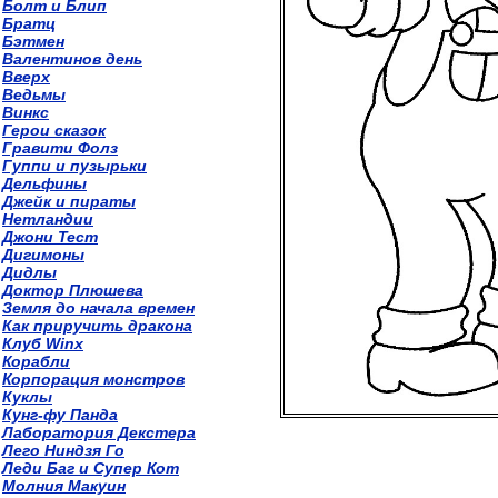
Болт и Блип
Братц
Бэтмен
Валентинов день
Вверх
Ведьмы
Винкс
Герои сказок
Гравити Фолз
Гуппи и пузырьки
Дельфины
Джейк и пираты
Нетландии
Джони Тест
Дигимоны
Дидлы
Доктор Плюшева
Земля до начала времен
Как приручить дракона
Клуб Winx
Корабли
Корпорация монстров
Куклы
Кунг-фу Панда
Лаборатория Декстера
Лего Ниндзя Го
Леди Баг и Супер Кот
Молния Макуин