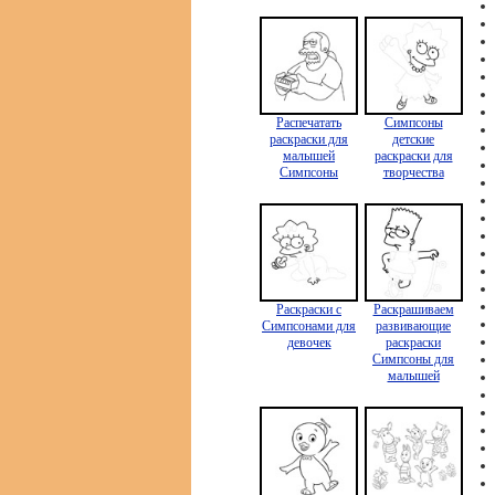
Распечатать
Симпсоны
раскраски для
детские
малышей
раскраски для
Симпсоны
творчества
Раскраски с
Раскрашиваем
Симпсонами для
развивающие
девочек
раскраски
Симпсоны для
малышей