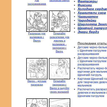
для
раскраски Вверх
Фантазеры
раскрашивания
Фиксики
Холодное сердце
Хранители снов
Чаггингтон
Чародейки
Шарлотта Земл
Щенячий патрул
Энгри бердз
Раскраски для
Печатайте
мальчиков с
развлечение для
Вверх
девочек и
Последние стать
мальчиков -
Детские черно-белые
раскраски с
с Щенячим патрулем
Вверх
раскрашивания
Детские черно-белые
с Щенячим патрулем
раскрашивания
Распечатать черно-
картинки для мальчи
Щенячий патруль
Картинки Щенячий п
Вверх - детские
Печатайте
для творческих девоч
раскраски
раскраски с
мальчиков
Вверх и радуйте
Распечатать раскрас
своих малышей
девочек и мальчиков 
Щенячим патрулем