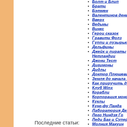
Болт и Блип
Братц
Бэтмен
Валентинов ден
Вверх
Ведьмы
Винкс
Герои сказок
Гравити Фолз
Гуппи и пузырьк
Дельфины
Джейк и пираты
Нетландии
Джони Тест
Дигимоны
Дидлы
Доктор Плюшев
Земля до начала
Как приручить д
Клуб Winx
Корабли
Корпорация мон
Куклы
Кунг-фу Панда
Лаборатория Де
Лего Ниндзя Го
Леди Баг и Супе
Последние статьи:
Молния Макуин