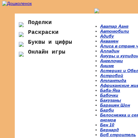
Поделки
Аватар Аанг
Автомобили
Раскраски
Адибу
Аквамен
Буквы и цифры
Алиса в стране 
Алладин
Онлайн игры
Амуры и купидо
Ангелочки
Аниме
Астерикс и Обе
Астробой
Атлантида
Африканские жи
Баба-Яга
Бабочки
Бакуганы
Барашек Шон
Барби
Белоснежка и се
гномов
Бен 10
Бернард
Боб строитель