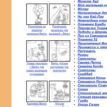
Монстр Хай
Моя маленькая п
Мулан
Неугомонные де
Ни хао Кай-Лан
Новогодние елки
Олененок Бэмби
Распечатать на
Распечатать
Паровозик Тишк
принтере
раскраски для
Пибоди и Шерма
раскраски Вверх
малышей с Вверх
Пин из Смешари
Планета 51
Приключения Фл
Принцесса и ляг
Рапунцель
Рорри
Самолеты
Свинка Пеппа
Умные раскраски
Вверх детские
Семейка Крудс
с Вверх для
разукраски для
Симпсоны
самых маленьких
творчества
Синдбад
художников
Смешарик Крош
Смешарик Лося
Смешарики Сову
Соник
Специальный аг
Спящая красави
Турбо
Картинки Вверх
Детские
Улица Сезам