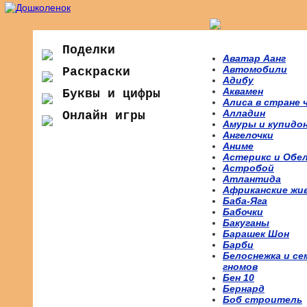
Поделки
Аватар Аанг
Автомобили
Раскраски
Адибу
Аквамен
Буквы и цифры
Алиса в стране 
Алладин
Онлайн игры
Амуры и купидо
Ангелочки
Аниме
Астерикс и Обе
Астробой
Атлантида
Африканские жи
Баба-Яга
Бабочки
Бакуганы
Барашек Шон
Барби
Белоснежка и се
гномов
Бен 10
Бернард
Боб строитель