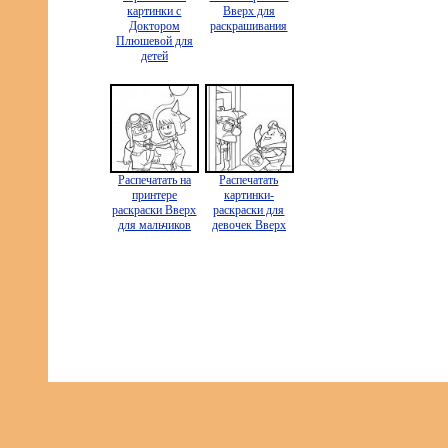
картинки с
Вверх для
Доктором
раскрашивания
Плюшевой для
детей
Распечатать на
Распечатать
принтере
картинки-
раскраски Вверх
раскраски для
для мальчиков
девочек Вверх