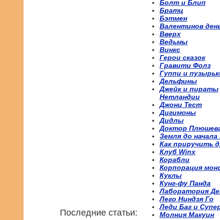
Болт и Блип
Братц
Бэтмен
Валентинов ден
Вверх
Ведьмы
Винкс
Герои сказок
Гравити Фолз
Гуппи и пузырьк
Дельфины
Джейк и пираты
Нетландии
Джони Тест
Дигимоны
Дидлы
Доктор Плюшев
Земля до начала
Как приручить д
Клуб Winx
Корабли
Корпорация мон
Куклы
Кунг-фу Панда
Лаборатория Де
Лего Ниндзя Го
Леди Баг и Супе
Последние статьи:
Молния Макуин