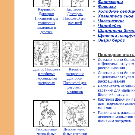
Фантазеры
Фиксики
Картинки с
Картинки с
Холодное сердце
Доктором
Доктором
Хранители снов
Плюшевой для
Плюшевой для
Чаггингтон
творческих
малышей
Чародейки
мальчиков и
Шарлотта Земл
девочек
Щенячий патрул
Энгри бердз
Последние стать
Детские черно-белые
с Щенячим патрулем
раскрашивания
Доктор Плюшева
Качайте
Детские черно-белые
и любимые
раскраски с
с Щенячим патрулем
персонажи на
Доктором
раскрашивания
раскрасках
Плюшевой для
Распечатать черно-
девочек и
картинки для мальчи
мальчиков
Щенячий патруль
Картинки Щенячий п
для творческих девоч
мальчиков
Распечатать раскрас
девочек и мальчиков 
Щенячим патрулем
Раскрашиваем
Детские черно-
черно-белые
белые картинки