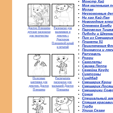
Монстр Хай
Моя маленькая п
Мулан
Неугомонные де
Ни хао Кай-Лан
Новогодние елки
Олененок Бэмби
Доктор Плюшева
Раскраски для
Паровозик Тишк
детские раскраски
мальчиков и
Пибоди и Шерма
для творчества
девочек с
Пин из Смешари
Доктором
Планета 51
Плюшевой качай
Приключения Фл
и печатай
Принцесса и ляг
Рапунцель
Рорри
Самолеты
Свинка Пеппа
Семейка Крудс
Симпсоны
Синдбад
Полезные
Распечатать
Смешарик Крош
картинки для
раскраски для
девочек Доктор
малышей Доктор
Смешарик Лося
Плюшева
Плюшева
Смешарики Сову
Соник
Специальный аг
Спящая красави
Турбо
Улица Сезам