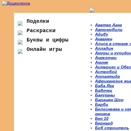
Поделки
Аватар Аанг
Автомобили
Раскраски
Адибу
Аквамен
Буквы и цифры
Алиса в стране 
Алладин
Онлайн игры
Амуры и купидо
Ангелочки
Аниме
Астерикс и Обе
Астробой
Атлантида
Африканские жи
Баба-Яга
Бабочки
Бакуганы
Барашек Шон
Барби
Белоснежка и се
гномов
Бен 10
Бернард
Боб строитель