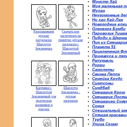
Монстр Хай
Моя маленькая п
Мулан
Неугомонные де
Ни хао Кай-Лан
Новогодние елки
Олененок Бэмби
Раскрашиваем
Скачать или
Паровозик Тишк
детские
распечатать на
Пибоди и Шерма
разукраски
принтере детские
Пин из Смешари
Шарлотта
раскраски с
Планета 51
Земляничка
Шарлоттой
Приключения Фл
Земляничкой
Принцесса и ляг
Рапунцель
Рорри
Самолеты
Свинка Пеппа
Семейка Крудс
Симпсоны
Синдбад
Картинки с
Шарлотта
Смешарик Крош
Шарлоттой
Земляничка -
Земляничкой для
детские
Смешарик Лося
творческих
раскраски
Смешарики Сову
мальчиков и
Соник
девочек
Специальный аг
Спящая красави
Турбо
Улица Сезам