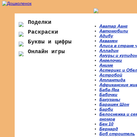
Поделки
Аватар Аанг
Автомобили
Раскраски
Адибу
Аквамен
Буквы и цифры
Алиса в стране 
Алладин
Онлайн игры
Амуры и купидо
Ангелочки
Аниме
Астерикс и Обе
Астробой
Атлантида
Африканские жи
Баба-Яга
Бабочки
Бакуганы
Барашек Шон
Барби
Белоснежка и се
гномов
Бен 10
Бернард
Боб строитель