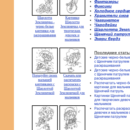
Фантазеры
Фиксики
Холодное сердце
Хранители снов
Шарлотта
Картинки
Чаггингтон
Земляничка -
Шарлотта
Чародейки
черно-белые
Земляничка для
Шарлотта Земл
картинки для
творческих
Щенячий патрул
раскрашивания
девочек и
Энгри бердз
мальчиков
Последние стать
Детские черно-белые
с Щенячим патрулем
раскрашивания
Детские черно-белые
с Щенячим патрулем
Порадуйте своих
Скачать или
раскрашивания
малышей
распечатать
Распечатать черно-
картинками с
раскраски с
картинки для мальчи
Шарлоттой
Шарлоттой
Щенячий патруль
Земляничкой
Земляничкой для
Картинки Щенячий п
мальчиков
для творческих девоч
мальчиков
Распечатать раскрас
девочек и мальчиков 
Щенячим патрулем