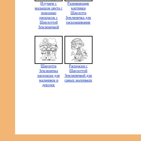
Изучаем с
Развивающие
малышом цвета с
картинки
помощью
Шарлотта
раскрасок с
Земляничка для
Шарлоттой
раскрашивания
Земляничкой
Шарлотта
Раскраски с
Земляничка
Шарлоттой
раскраски для
Земляничкой для
мальчиков и
самых маленьких
девочек