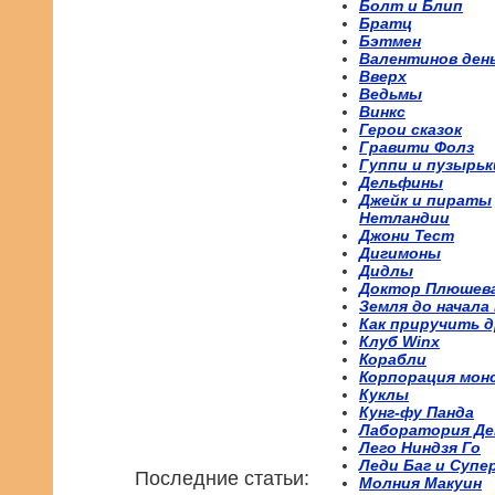
Болт и Блип
Братц
Бэтмен
Валентинов ден
Вверх
Ведьмы
Винкс
Герои сказок
Гравити Фолз
Гуппи и пузырьк
Дельфины
Джейк и пираты
Нетландии
Джони Тест
Дигимоны
Дидлы
Доктор Плюшев
Земля до начала
Как приручить д
Клуб Winx
Корабли
Корпорация мон
Куклы
Кунг-фу Панда
Лаборатория Де
Лего Ниндзя Го
Леди Баг и Супе
Последние статьи:
Молния Макуин