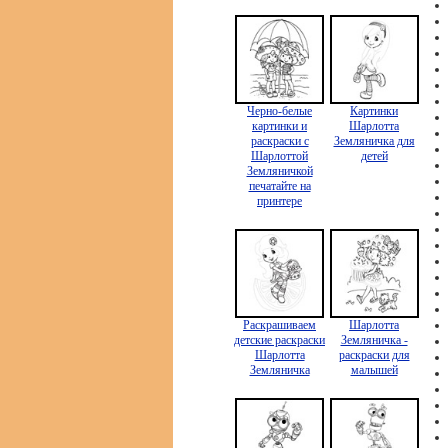
Черно-белые
Картинки
картинки и
Шарлотта
раскраски с
Земляничка для
Шарлоттой
детей
Земляничкой
печатайте на
принтере
Раскрашиваем
Шарлотта
детские раскраски
Земляничка -
Шарлотта
раскраски для
Земляничка
малышей