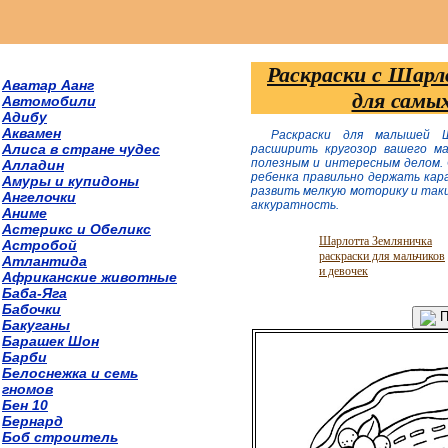
Раскраски с Шар
Аватар Аанг
для самы
Автомобили
Адибу
Аквамен
Раскраски для малышей 
Алиса в стране чудес
расширить кругозор вашего ма
полезным и интересным делом.
Алладин
ребенка правильно держать кара
Амуры и купидоны
развить мелкую моторику и таки
Ангелочки
аккуратность.
Аниме
Астерикс и Обеликс
Шарлотта Земляничка
Астробой
раскраски для мальчиков
Атлантида
и девочек
Африканские животные
Баба-Яга
Бабочки
П
Бакуганы
Барашек Шон
Барби
Белоснежка и семь
гномов
Бен 10
Бернард
Боб строитель