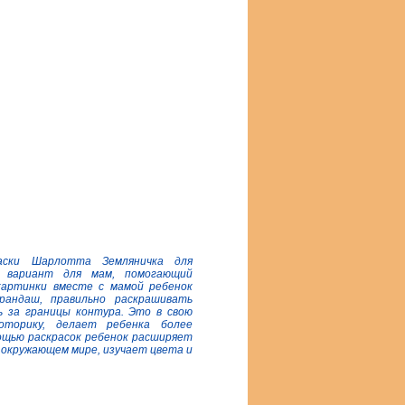
раски Шарлотта Земляничка для
й вариант для мам, помогающий
 картинки вместе с мамой ребенок
рандаш, правильно раскрашивать
ь за границы контура. Это в свою
оторику, делает ребенка более
ощью раскрасок ребенок расширяет
б окружающем мире, изучает цвета и