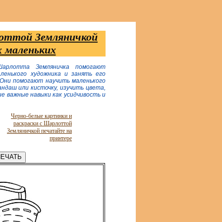
лоттой Земляничкой
х маленьких
Шарлотта Земляничка помогают
ленького художника и занять его
 Они помогают научить маленького
ндаш или кисточку, изучить цвета,
е важные навыки как усидчивость и
Черно-белые картинки и
раскраски с Шарлоттой
Земляничкой печатайте на
принтере
ЕЧАТЬ