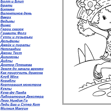
Болт и Блип
Братц
Бэтмен
Валентинов день
Вверх
Ведьмы
Винкс
Герои сказок
Гравити Фолз
Гуппи и пузырьки
Дельфины
Джейк и пираты
Нетландии
Джони Тест
Дигимоны
Дидлы
Доктор Плюшева
Земля до начала времен
Как приручить дракона
Клуб Winx
Корабли
Корпорация монстров
Куклы
Кунг-фу Панда
Лаборатория Декстера
Лего Ниндзя Го
Леди Баг и Супер Кот
Молния Макуин