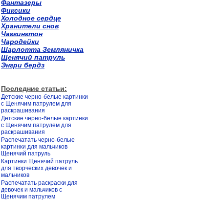
Фантазеры
Фиксики
Холодное сердце
Хранители снов
Чаггингтон
Чародейки
Шарлотта Земляничка
Щенячий патруль
Энгри бердз
Последние статьи:
Детские черно-белые картинки
с Щенячим патрулем для
раскрашивания
Детские черно-белые картинки
с Щенячим патрулем для
раскрашивания
Распечатать черно-белые
картинки для мальчиков
Щенячий патруль
Картинки Щенячий патруль
для творческих девочек и
мальчиков
Распечатать раскраски для
девочек и мальчиков с
Щенячим патрулем