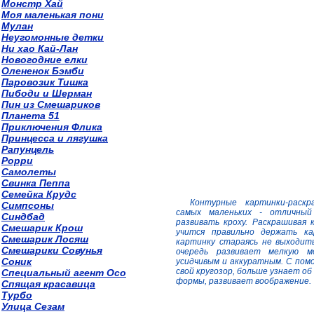
Монстр Хай
Моя маленькая пони
Мулан
Неугомонные детки
Ни хао Кай-Лан
Новогодние елки
Олененок Бэмби
Паровозик Тишка
Пибоди и Шерман
Пин из Смешариков
Планета 51
Приключения Флика
Принцесса и лягушка
Рапунцель
Рорри
Самолеты
Свинка Пеппа
Семейка Крудс
Контурные картинки-раск
Симпсоны
самых маленьких - отличны
Синдбад
развивать кроху. Раскрашивая
Смешарик Крош
учится правильно держать ка
Смешарик Лосяш
картинку стараясь не выходит
Смешарики Совунья
очередь развивает мелкую м
Соник
усидчивым и аккуратным. С пом
свой кругозор, больше узнает о
Специальный агент Осо
формы, развивает воображение.
Спящая красавица
Турбо
Улица Сезам